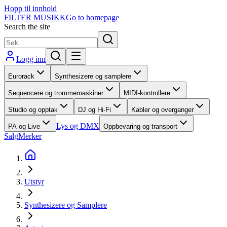
Hopp til innhold
FILTER MUSIKK
Go to homepage
Search the site
Logg inn
Eurorack
Synthesizere og samplere
Sequencere og trommemaskiner
MIDI-kontrollere
Studio og opptak
DJ og Hi-Fi
Kabler og overganger
Lys og DMX
PA og Live
Oppbevaring og transport
Salg
Merker
Utstyr
Synthesizere og Samplere