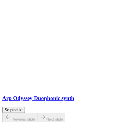
Arp Odyssey Duophonic synth
Se produkt
Previous slide
Next slide