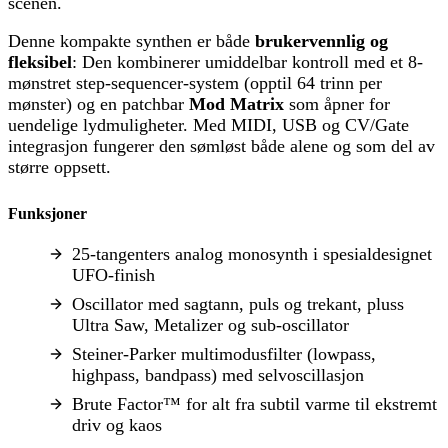
scenen.
Denne kompakte synthen er både
brukervennlig og
fleksibel
: Den kombinerer umiddelbar kontroll med et 8-
mønstret step-sequencer-system (opptil 64 trinn per
mønster) og en patchbar
Mod Matrix
som åpner for
uendelige lydmuligheter. Med MIDI, USB og CV/Gate
integrasjon fungerer den sømløst både alene og som del av
større oppsett.
Funksjoner
25-tangenters analog monosynth i spesialdesignet
UFO-finish
Oscillator med sagtann, puls og trekant, pluss
Ultra Saw, Metalizer og sub-oscillator
Steiner-Parker multimodusfilter (lowpass,
highpass, bandpass) med selvoscillasjon
Brute Factor™ for alt fra subtil varme til ekstremt
driv og kaos