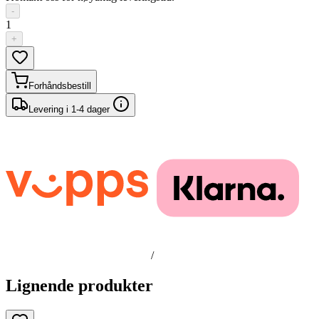
-
1
+
Forhåndsbestill
Levering i 1-4 dager
/
Lignende produkter