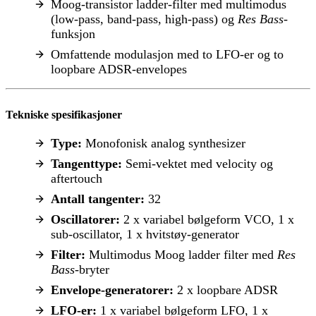
Moog-transistor ladder-filter med multimodus
(low-pass, band-pass, high-pass) og
Res Bass
-
funksjon
Omfattende modulasjon med to LFO-er og to
loopbare ADSR-envelopes
Tekniske spesifikasjoner
Type:
Monofonisk analog synthesizer
Tangenttype:
Semi-vektet med velocity og
aftertouch
Antall tangenter:
32
Oscillatorer:
2 x variabel bølgeform VCO, 1 x
sub-oscillator, 1 x hvitstøy-generator
Filter:
Multimodus Moog ladder filter med
Res
Bass
-bryter
Envelope-generatorer:
2 x loopbare ADSR
LFO-er:
1 x variabel bølgeform LFO, 1 x