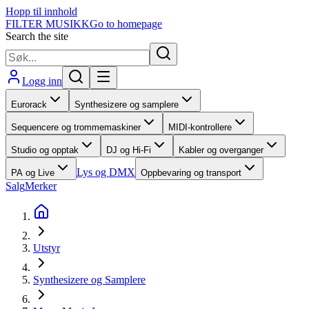
Hopp til innhold
FILTER MUSIKK
Go to homepage
Search the site
Logg inn
Eurorack
Synthesizere og samplere
Sequencere og trommemaskiner
MIDI-kontrollere
Studio og opptak
DJ og Hi-Fi
Kabler og overganger
Lys og DMX
PA og Live
Oppbevaring og transport
Salg
Merker
Utstyr
Synthesizere og Samplere