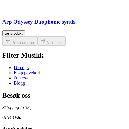
Arp Odyssey Duophonic synth
Se produkt
Previous slide
Next slide
Filter Musikk
Discogs
Kjøp gavekort
Om oss
Blogg
Besøk oss
Skippergata 33,
0154 Oslo
Åpningstider