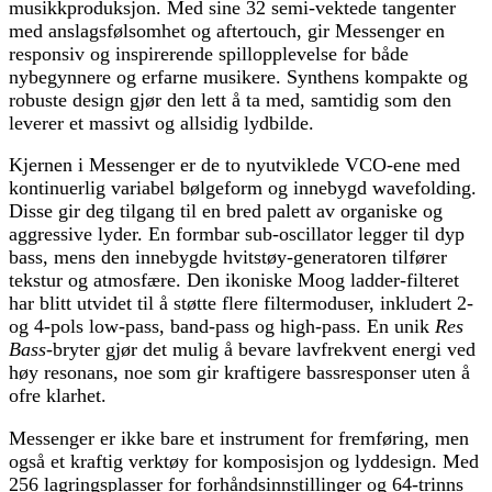
musikkproduksjon. Med sine 32 semi-vektede tangenter
med anslagsfølsomhet og aftertouch, gir Messenger en
responsiv og inspirerende spillopplevelse for både
nybegynnere og erfarne musikere. Synthens kompakte og
robuste design gjør den lett å ta med, samtidig som den
leverer et massivt og allsidig lydbilde.
Kjernen i Messenger er de to nyutviklede VCO-ene med
kontinuerlig variabel bølgeform og innebygd wavefolding.
Disse gir deg tilgang til en bred palett av organiske og
aggressive lyder. En formbar sub-oscillator legger til dyp
bass, mens den innebygde hvitstøy-generatoren tilfører
tekstur og atmosfære. Den ikoniske Moog ladder-filteret
har blitt utvidet til å støtte flere filtermoduser, inkludert 2-
og 4-pols low-pass, band-pass og high-pass. En unik
Res
Bass
-bryter gjør det mulig å bevare lavfrekvent energi ved
høy resonans, noe som gir kraftigere bassresponser uten å
ofre klarhet.
Messenger er ikke bare et instrument for fremføring, men
også et kraftig verktøy for komposisjon og lyddesign. Med
256 lagringsplasser for forhåndsinnstillinger og 64-trinns