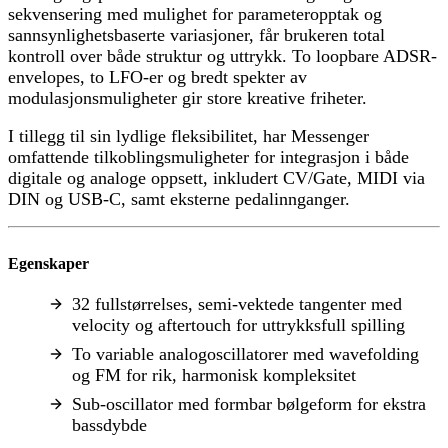
sekvensering med mulighet for parameteropptak og
sannsynlighetsbaserte variasjoner, får brukeren total
kontroll over både struktur og uttrykk. To loopbare ADSR-
envelopes, to LFO-er og bredt spekter av
modulasjonsmuligheter gir store kreative friheter.
I tillegg til sin lydlige fleksibilitet, har Messenger
omfattende tilkoblingsmuligheter for integrasjon i både
digitale og analoge oppsett, inkludert CV/Gate, MIDI via
DIN og USB-C, samt eksterne pedalinnganger.
Egenskaper
32 fullstørrelses, semi-vektede tangenter med
velocity og aftertouch for uttrykksfull spilling
To variable analogoscillatorer med wavefolding
og FM for rik, harmonisk kompleksitet
Sub-oscillator med formbar bølgeform for ekstra
bassdybde