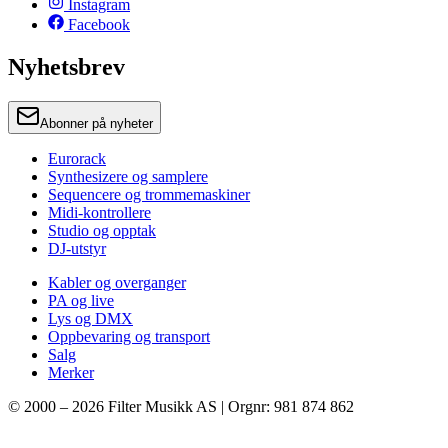
Instagram
Facebook
Nyhetsbrev
Abonner på nyheter
Eurorack
Synthesizere og samplere
Sequencere og trommemaskiner
Midi-kontrollere
Studio og opptak
DJ-utstyr
Kabler og overganger
PA og live
Lys og DMX
Oppbevaring og transport
Salg
Merker
© 2000 –
2026
Filter Musikk AS | Orgnr: 981 874 862