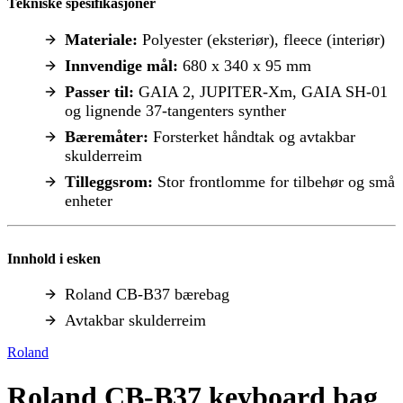
Tekniske spesifikasjoner
Materiale:
Polyester (eksteriør), fleece (interiør)
Innvendige mål:
680 x 340 x 95 mm
Passer til:
GAIA 2, JUPITER-Xm, GAIA SH-01
og lignende 37-tangenters synther
Bæremåter:
Forsterket håndtak og avtakbar
skulderreim
Tilleggsrom:
Stor frontlomme for tilbehør og små
enheter
Innhold i esken
Roland CB-B37 bærebag
Avtakbar skulderreim
Roland
Roland CB-B37 keyboard bag