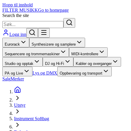
Hopp til innhold
FILTER MUSIKK
Go to homepage
Search the site
Logg inn
Eurorack
Synthesizere og samplere
Sequencere og trommemaskiner
MIDI-kontrollere
Studio og opptak
DJ og Hi-Fi
Kabler og overganger
Lys og DMX
PA og Live
Oppbevaring og transport
Salg
Merker
Utstyr
Instrument Softbag