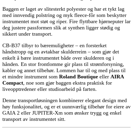
Baggen er laget av slitesterkt polyester og har et tykt lag
med innvendig polstring og myk fleece-fôr som beskytter
instrumentet mot støt og riper. Fire flyttbare hjørneputer lar
deg justere passformen slik at synthen ligger stødig og
sikkert under transport.
CB-B37 tilbyr to bæremuligheter – en forsterket
håndstropp og en avtakbar skulderreim – som gjør det
enkelt å bære instrumentet både over skulderen og i
hånden. En stor frontlomme gir plass til strømforsyning,
kabler og annet tilbehør. Lommen har til og med plass til
et mindre instrument som
Roland Boutique
eller
AIRA
Compact
, noe som gjør baggen ekstra praktisk for
liveopptredener eller studioarbeid på farten.
Denne transportløsningen kombinerer elegant design med
høy funksjonalitet, og er et uunnværlig tilbehør for eiere av
GAIA 2 eller JUPITER-Xm som ønsker trygg og enkel
transport av instrumentet sitt.