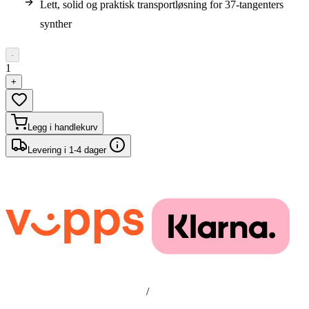
Lett, solid og praktisk transportløsning for 37-tangenters
synther
-
1
+
Legg i handlekurv
Levering i 1-4 dager
/