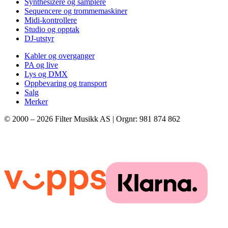
Synthesizere og samplere
Sequencere og trommemaskiner
Midi-kontrollere
Studio og opptak
DJ-utstyr
Kabler og overganger
PA og live
Lys og DMX
Oppbevaring og transport
Salg
Merker
© 2000 –
2026
Filter Musikk AS | Orgnr: 981 874 862