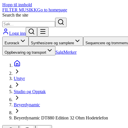
Hopp til innhold
FILTER MUSIKK
Go to homepage
Search the site
Logg inn
Eurorack
Synthesizere og samplere
Sequencere og trommema
Salg
Merker
Oppbevaring og transport
Utstyr
Studio og Opptak
Beyerdynamic
Beyerdynamic DT880 Edition 32 Ohm Hodetelefon