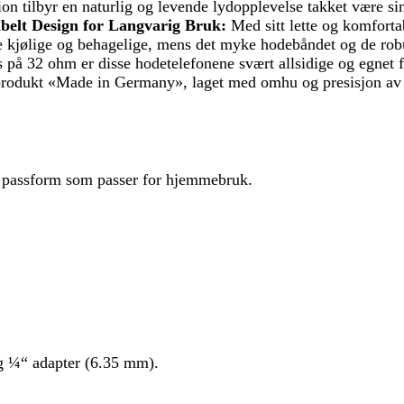
n tilbyr en naturlig og levende lydopplevelse takket være s
belt Design for Langvarig Bruk:
Med sitt lette og komforta
e kjølige og behagelige, mens det myke hodebåndet og de rob
å 32 ohm er disse hodetelefonene svært allsidige og egnet f
produkt «Made in Germany», laget med omhu og presisjon av de
 passform som passer for hjemmebruk.
g ¼“ adapter (6.35 mm).