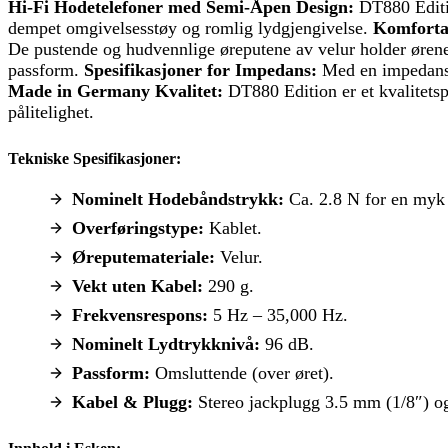
Hi-Fi Hodetelefoner med Semi-Åpen Design:
DT880 Editio
dempet omgivelsesstøy og romlig lydgjengivelse.
Komforta
De pustende og hudvennlige øreputene av velur holder øren
passform.
Spesifikasjoner for Impedans:
Med en impedans p
Made in Germany Kvalitet:
DT880 Edition er et kvalitets
pålitelighet.
Tekniske Spesifikasjoner:
Nominelt Hodebåndstrykk:
Ca. 2.8 N for en myk
Overføringstype:
Kablet.
Øreputemateriale:
Velur.
Vekt uten Kabel:
290 g.
Frekvensrespons:
5 Hz – 35,000 Hz.
Nominelt Lydtrykknivå:
96 dB.
Passform:
Omsluttende (over øret).
Kabel & Plugg:
Stereo jackplugg 3.5 mm (1/8″) o