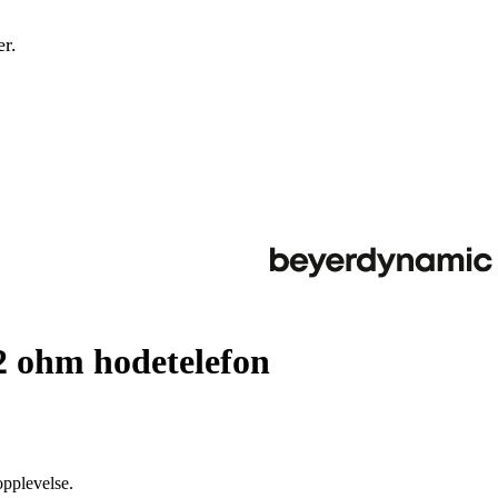
r.
2 ohm hodetelefon
opplevelse.