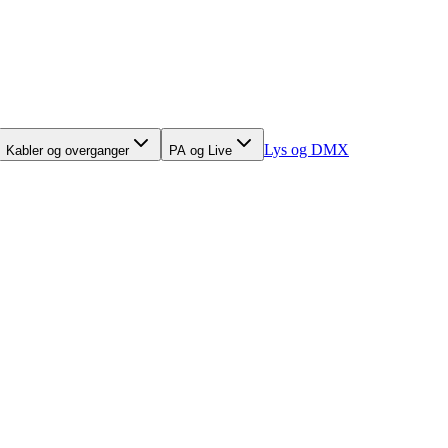
Lys og DMX
Kabler og overganger
PA og Live