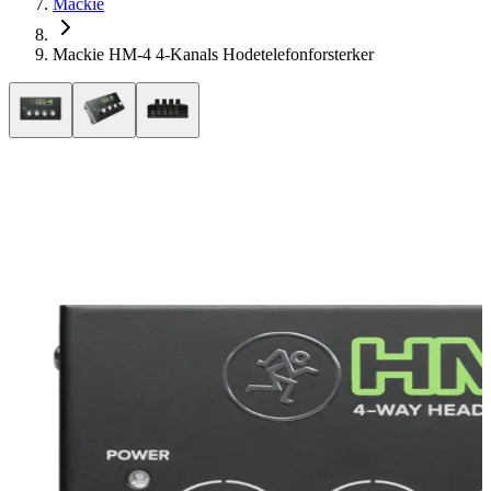
Mackie
Mackie HM-4 4-Kanals Hodetelefonforsterker