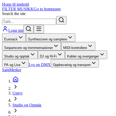
Hopp til innhold
FILTER MUSIKK
Go to homepage
Search the site
Logg inn
Eurorack
Synthesizere og samplere
Sequencere og trommemaskiner
MIDI-kontrollere
Studio og opptak
DJ og Hi-Fi
Kabler og overganger
Lys og DMX
PA og Live
Oppbevaring og transport
Salg
Merker
Utstyr
Studio og Opptak