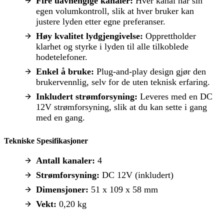
Fire uavhengige kanaler:
Hver kanal har sin
egen volumkontroll, slik at hver bruker kan
justere lyden etter egne preferanser.
Høy kvalitet lydgjengivelse:
Opprettholder
klarhet og styrke i lyden til alle tilkoblede
hodetelefoner.
Enkel å bruke:
Plug-and-play design gjør den
brukervennlig, selv for de uten teknisk erfaring.
Inkludert strømforsyning:
Leveres med en DC
12V strømforsyning, slik at du kan sette i gang
med en gang.
Tekniske Spesifikasjoner
Antall kanaler:
4
Strømforsyning:
DC 12V (inkludert)
Dimensjoner:
51 x 109 x 58 mm
Vekt:
0,20 kg