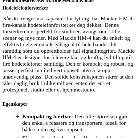
Produktbeskrivelse: Mackie HM-4 4-Kanals
Hodetelefonforsterker
Når du trenger økt kapasitet for lytting, har Mackie HM-4
fire-kanals hodetelefonforsterker deg dekket. Denne
forsterkeren er perfekt for studioer, øvingsrom, stille
scener og mye mer. Med Mackie HM-4 kan du enkelt og
effektivt dele et enkelt lydsignal til hele bandet ditt
samtidig som du opprettholder full signalintegritet. Mackie
HM-4 er designet for å levere klar og kraftig lyd til opptil
fire hodetelefoner samtidig. Den er kompakt og robust, og
passer perfekt inn i ethvert oppsett uten å ta opp
unødvendig plass. Den solide konstruksjonen sikrer at den
tåler daglig bruk i ulike miljøer, enten det er i et
profesjonelt studio eller et hjemmestudio.
Egenskaper
Kompakt og bærbar:
Den lille størrelsen gjør
den enkel å plassere og transportere, ideell for
både studio og live-oppsett.