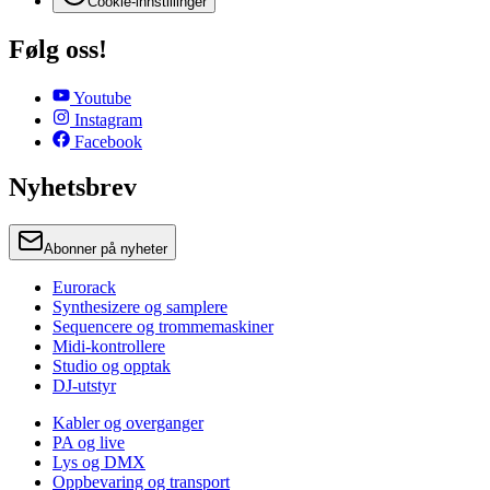
Cookie-innstillinger
Følg oss!
Youtube
Instagram
Facebook
Nyhetsbrev
Abonner på nyheter
Eurorack
Synthesizere og samplere
Sequencere og trommemaskiner
Midi-kontrollere
Studio og opptak
DJ-utstyr
Kabler og overganger
PA og live
Lys og DMX
Oppbevaring og transport