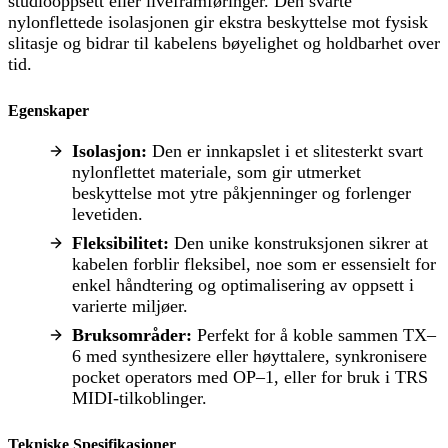
studiooppsett eller liveframføringer. Den svarte
nylonflettede isolasjonen gir ekstra beskyttelse mot fysisk
slitasje og bidrar til kabelens bøyelighet og holdbarhet over
tid.
Egenskaper
Isolasjon:
Den er innkapslet i et slitesterkt svart
nylonflettet materiale, som gir utmerket
beskyttelse mot ytre påkjenninger og forlenger
levetiden.
Fleksibilitet:
Den unike konstruksjonen sikrer at
kabelen forblir fleksibel, noe som er essensielt for
enkel håndtering og optimalisering av oppsett i
varierte miljøer.
Bruksområder:
Perfekt for å koble sammen TX–
6 med synthesizere eller høyttalere, synkronisere
pocket operators med OP–1, eller for bruk i TRS
MIDI-tilkoblinger.
Tekniske Spesifikasjoner