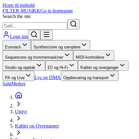
Hopp til innhold
FILTER MUSIKK
Go to homepage
Search the site
Logg inn
Eurorack
Synthesizere og samplere
Sequencere og trommemaskiner
MIDI-kontrollere
Studio og opptak
DJ og Hi-Fi
Kabler og overganger
Lys og DMX
PA og Live
Oppbevaring og transport
Salg
Merker
Utstyr
Kabler og Overganger