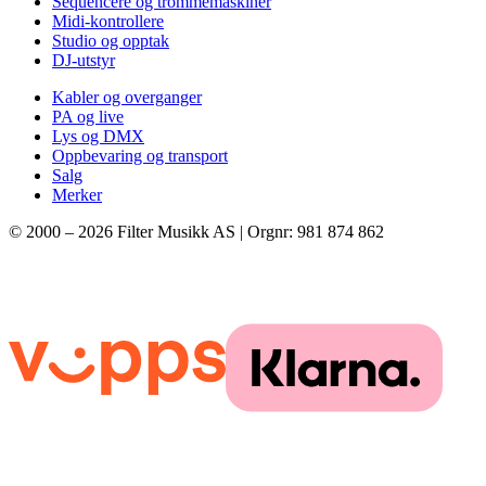
Sequencere og trommemaskiner
Midi-kontrollere
Studio og opptak
DJ-utstyr
Kabler og overganger
PA og live
Lys og DMX
Oppbevaring og transport
Salg
Merker
© 2000 –
2026
Filter Musikk AS | Orgnr: 981 874 862