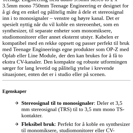
3.5mm mono 750mm Teenage Engineering er designet for
å gi deg en enkel og pålitelig måte å dele et stereosignal
inn i to monosignaler – venstre og høyre kanal. Det er
spesielt nyttig når du vil koble en stereoenhet, som en
synthesizer, til separate enheter som monomiksere,
studiomonitorer eller annet eksternt utstyr. Kabelen er
kompatibel med en rekke oppsett og passer perfekt til bruk
med Teenage Engineerings egne produkter som OP-Z med
Oplab eller Line Module, der den kan brukes for å få to
ekstra CV-kanaler. Den kompakte og robuste utformingen
sørger for lang levetid og pålitelig ytelse i krevende
situasjoner, enten det er i studio eller på scenen.
Egenskaper
Stereosignal til to monosignaler
: Deler et 3,5
mm stereosignal (TRS) til to 3,5 mm mono TS-
kontakter.
Fleksibel bruk
: Perfekt for å koble en synthesizer
til monomiksere, studiomonitorer eller CV-