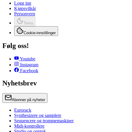
Logg inn
Kjøpsvilkår
Personvern
Tema
Cookie-innstillinger
Følg oss!
Youtube
Instagram
Facebook
Nyhetsbrev
Abonner på nyheter
Eurorack
Synthesizere og samplere
Sequencere og trommemaskiner
Midi-kontrollere
Studio og opptak