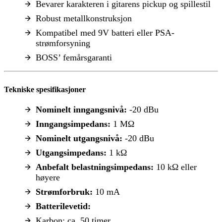
Bevarer karakteren i gitarens pickup og spillestil
Robust metallkonstruksjon
Kompatibel med 9V batteri eller PSA-
strømforsyning
BOSS’ femårsgaranti
Tekniske spesifikasjoner
Nominelt inngangsnivå:
-20 dBu
Inngangsimpedans:
1 MΩ
Nominelt utgangsnivå:
-20 dBu
Utgangsimpedans:
1 kΩ
Anbefalt belastningsimpedans:
10 kΩ eller
høyere
Strømforbruk:
10 mA
Batterilevetid:
Karbon: ca. 50 timer