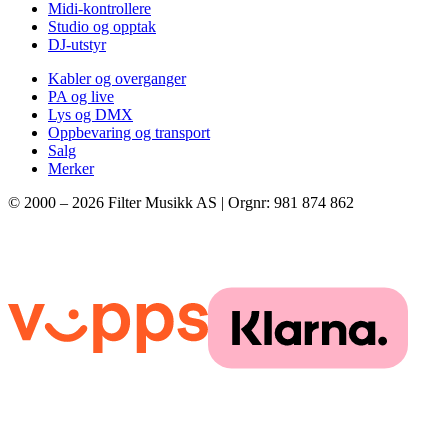
Midi-kontrollere
Studio og opptak
DJ-utstyr
Kabler og overganger
PA og live
Lys og DMX
Oppbevaring og transport
Salg
Merker
© 2000 –
2026
Filter Musikk AS | Orgnr: 981 874 862