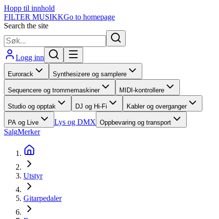
Hopp til innhold
FILTER MUSIKK
Go to homepage
Search the site
Logg inn
Eurorack
Synthesizere og samplere
Sequencere og trommemaskiner
MIDI-kontrollere
Studio og opptak
DJ og Hi-Fi
Kabler og overganger
Lys og DMX
PA og Live
Oppbevaring og transport
Salg
Merker
Utstyr
Gitarpedaler