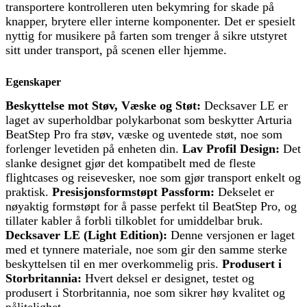
transportere kontrolleren uten bekymring for skade på
knapper, brytere eller interne komponenter. Det er spesielt
nyttig for musikere på farten som trenger å sikre utstyret
sitt under transport, på scenen eller hjemme.
Egenskaper
Beskyttelse mot Støv, Væske og Støt:
Decksaver LE er
laget av superholdbar polykarbonat som beskytter Arturia
BeatStep Pro fra støv, væske og uventede støt, noe som
forlenger levetiden på enheten din.
Lav Profil Design:
Det
slanke designet gjør det kompatibelt med de fleste
flightcases og reisevesker, noe som gjør transport enkelt og
praktisk.
Presisjonsformstøpt Passform:
Dekselet er
nøyaktig formstøpt for å passe perfekt til BeatStep Pro, og
tillater kabler å forbli tilkoblet for umiddelbar bruk.
Decksaver LE (Light Edition):
Denne versjonen er laget
med et tynnere materiale, noe som gir den samme sterke
beskyttelsen til en mer overkommelig pris.
Produsert i
Storbritannia:
Hvert deksel er designet, testet og
produsert i Storbritannia, noe som sikrer høy kvalitet og