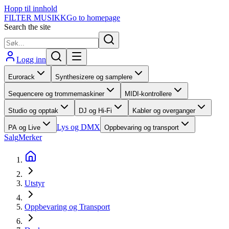
Hopp til innhold
FILTER MUSIKK
Go to homepage
Search the site
Logg inn
Eurorack
Synthesizere og samplere
Sequencere og trommemaskiner
MIDI-kontrollere
Studio og opptak
DJ og Hi-Fi
Kabler og overganger
Lys og DMX
PA og Live
Oppbevaring og transport
Salg
Merker
Utstyr
Oppbevaring og Transport