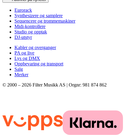
Eurorack
Synthesizere og samplere
Sequencere og trommemaskiner
Midi-kontrollere
Studio og opptak
DJ-utstyr
Kabler og overganger
PA og live
Lys og DMX
Oppbevaring og transport
Salg
Merker
© 2000 –
2026
Filter Musikk AS | Orgnr: 981 874 862