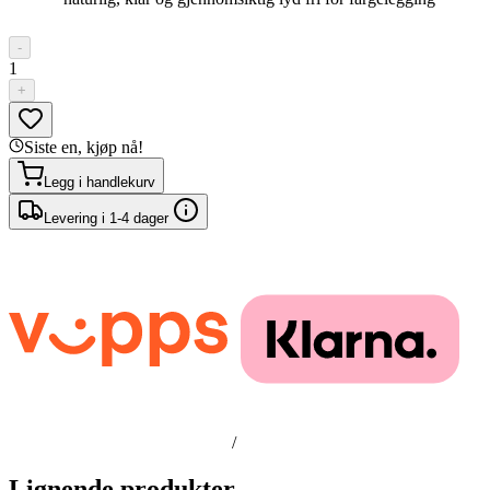
-
1
+
Siste en, kjøp nå!
Legg i handlekurv
Levering i 1-4 dager
/
Lignende produkter