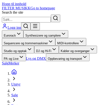
Hopp til innhold
FILTER MUSIKK
Go to homepage
Search the site
Logg inn
Eurorack
Synthesizere og samplere
Sequencere og trommemaskiner
MIDI-kontrollere
Studio og opptak
DJ og Hi-Fi
Kabler og overganger
Lys og DMX
PA og Live
Oppbevaring og transport
Salg
Merker
Utstyr
Salg