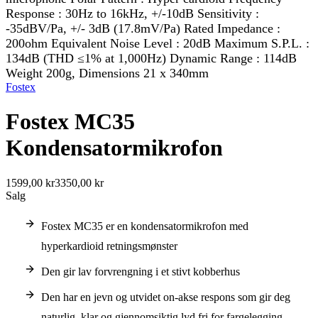
Response : 30Hz to 16kHz, +/-10dB Sensitivity :
-35dBV/Pa, +/- 3dB (17.8mV/Pa) Rated Impedance :
200ohm Equivalent Noise Level : 20dB Maximum S.P.L. :
134dB (THD ≤1% at 1,000Hz) Dynamic Range : 114dB
Weight 200g, Dimensions 21 x 340mm
Fostex
Fostex MC35
Kondensatormikrofon
1599,00 kr
3350,00 kr
Salg
Fostex MC35 er en kondensatormikrofon med
hyperkardioid retningsmønster
Den gir lav forvrengning i et stivt kobberhus
Den har en jevn og utvidet on-akse respons som gir deg
naturlig, klar og gjennomsiktig lyd fri for fargelegging