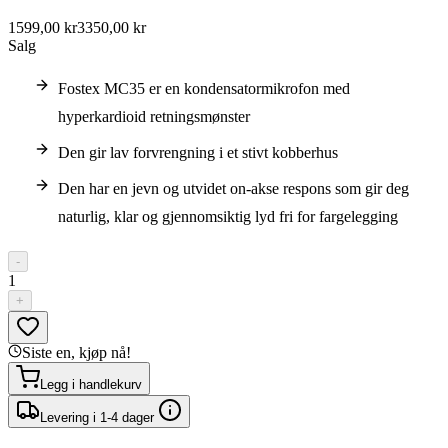
1599,00 kr
3350,00 kr
Salg
Fostex MC35 er en kondensatormikrofon med
hyperkardioid retningsmønster
Den gir lav forvrengning i et stivt kobberhus
Den har en jevn og utvidet on-akse respons som gir deg
naturlig, klar og gjennomsiktig lyd fri for fargelegging
-
1
+
Siste en, kjøp nå!
Legg i handlekurv
Levering i 1-4 dager