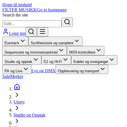
Hopp til innhold
FILTER MUSIKK
Go to homepage
Search the site
Logg inn
Eurorack
Synthesizere og samplere
Sequencere og trommemaskiner
MIDI-kontrollere
Studio og opptak
DJ og Hi-Fi
Kabler og overganger
Lys og DMX
PA og Live
Oppbevaring og transport
Salg
Merker
Utstyr
Studio og Opptak