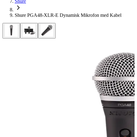
Shure
Shure PGA48-XLR-E Dynamisk Mikrofon med Kabel