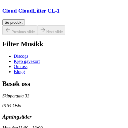
Cloud CloudLifter CL-1
Se produkt
Previous slide
Next slide
Filter Musikk
Discogs
Kjøp gavekort
Om oss
Blogg
Besøk oss
Skippergata 33,
0154 Oslo
Åpningstider
Man-fre:
11:00 - 18:00