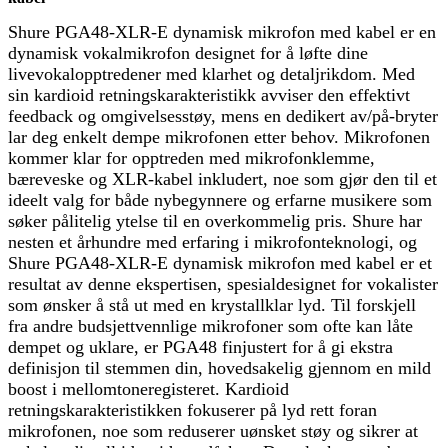
Shure PGA48-XLR-E dynamisk mikrofon med kabel er en
dynamisk vokalmikrofon designet for å løfte dine
livevokalopptredener med klarhet og detaljrikdom. Med
sin kardioid retningskarakteristikk avviser den effektivt
feedback og omgivelsesstøy, mens en dedikert av/på-bryter
lar deg enkelt dempe mikrofonen etter behov. Mikrofonen
kommer klar for opptreden med mikrofonklemme,
bæreveske og XLR-kabel inkludert, noe som gjør den til et
ideelt valg for både nybegynnere og erfarne musikere som
søker pålitelig ytelse til en overkommelig pris. Shure har
nesten et århundre med erfaring i mikrofonteknologi, og
Shure PGA48-XLR-E dynamisk mikrofon med kabel er et
resultat av denne ekspertisen, spesialdesignet for vokalister
som ønsker å stå ut med en krystallklar lyd. Til forskjell
fra andre budsjettvennlige mikrofoner som ofte kan låte
dempet og uklare, er PGA48 finjustert for å gi ekstra
definisjon til stemmen din, hovedsakelig gjennom en mild
boost i mellomtoneregisteret. Kardioid
retningskarakteristikken fokuserer på lyd rett foran
mikrofonen, noe som reduserer uønsket støy og sikrer at