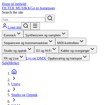
Hopp til innhold
FILTER MUSIKK
Go to homepage
Search the site
Logg inn
Eurorack
Synthesizere og samplere
Sequencere og trommemaskiner
MIDI-kontrollere
Studio og opptak
DJ og Hi-Fi
Kabler og overganger
Lys og DMX
PA og Live
Oppbevaring og transport
Salg
Merker
Utstyr
Studio og Opptak