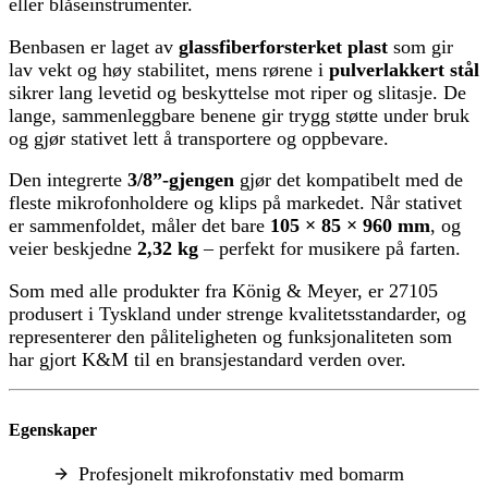
eller blåseinstrumenter.
Benbasen er laget av
glassfiberforsterket plast
som gir
lav vekt og høy stabilitet, mens rørene i
pulverlakkert stål
sikrer lang levetid og beskyttelse mot riper og slitasje. De
lange, sammenleggbare benene gir trygg støtte under bruk
og gjør stativet lett å transportere og oppbevare.
Den integrerte
3/8”-gjengen
gjør det kompatibelt med de
fleste mikrofonholdere og klips på markedet. Når stativet
er sammenfoldet, måler det bare
105 × 85 × 960 mm
, og
veier beskjedne
2,32 kg
– perfekt for musikere på farten.
Som med alle produkter fra König & Meyer, er 27105
produsert i Tyskland under strenge kvalitetsstandarder, og
representerer den påliteligheten og funksjonaliteten som
har gjort K&M til en bransjestandard verden over.
Egenskaper
Profesjonelt mikrofonstativ med bomarm