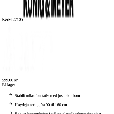
K&M 27105
599,00 kr
På lager
Stabilt mikrofonstativ med justerbar bom
Høydejustering fra 90 til 160 cm
Robust konstruksjon i stål og glassfiberforsterket plast