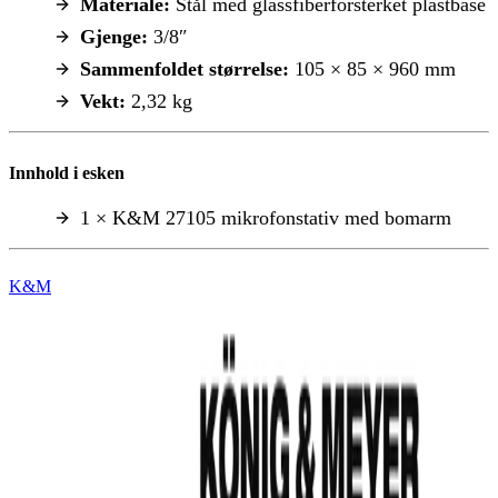
Materiale:
Stål med glassfiberforsterket plastbase
Gjenge:
3/8″
Sammenfoldet størrelse:
105 × 85 × 960 mm
Vekt:
2,32 kg
Innhold i esken
1 × K&M 27105 mikrofonstativ med bomarm
K&M