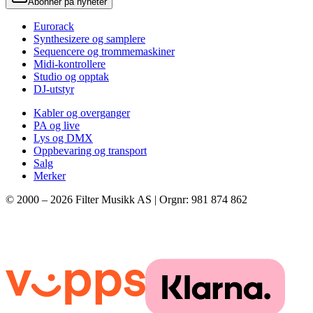
Abonner på nyheter
Eurorack
Synthesizere og samplere
Sequencere og trommemaskiner
Midi-kontrollere
Studio og opptak
DJ-utstyr
Kabler og overganger
PA og live
Lys og DMX
Oppbevaring og transport
Salg
Merker
© 2000 –
2026
Filter Musikk AS | Orgnr: 981 874 862