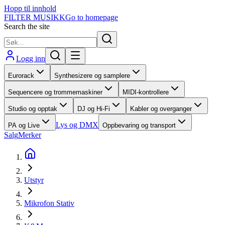
Hopp til innhold
FILTER MUSIKK
Go to homepage
Search the site
Logg inn
Eurorack
Synthesizere og samplere
Sequencere og trommemaskiner
MIDI-kontrollere
Studio og opptak
DJ og Hi-Fi
Kabler og overganger
Lys og DMX
PA og Live
Oppbevaring og transport
Salg
Merker
Utstyr
Mikrofon Stativ