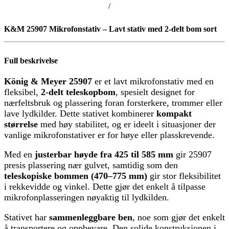
/
K&M 25907 Mikrofonstativ – Lavt stativ med 2-delt bom sort
Full beskrivelse
König & Meyer 25907
er et lavt mikrofonstativ med en
fleksibel,
2-delt teleskopbom
, spesielt designet for
nærfeltsbruk og plassering foran forsterkere, trommer eller
lave lydkilder. Dette stativet kombinerer
kompakt
størrelse
med høy stabilitet, og er ideelt i situasjoner der
vanlige mikrofonstativer er for høye eller plasskrevende.
Med en
justerbar høyde fra 425 til 585 mm
gir 25907
presis plassering nær gulvet, samtidig som den
teleskopiske bommen (470–775 mm)
gir stor fleksibilitet
i rekkevidde og vinkel. Dette gjør det enkelt å tilpasse
mikrofonplasseringen nøyaktig til lydkilden.
Stativet har
sammenleggbare ben
, noe som gjør det enkelt
å transportere og oppbevare. Den solide konstruksjonen i