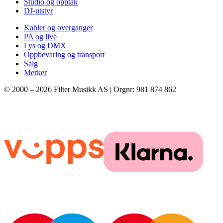
Studio og opptak
DJ-utstyr
Kabler og overganger
PA og live
Lys og DMX
Oppbevaring og transport
Salg
Merker
© 2000 –
2026
Filter Musikk AS | Orgnr: 981 874 862