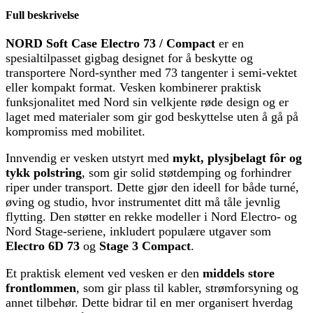
Full beskrivelse
NORD Soft Case Electro 73 / Compact
er en
spesialtilpasset gigbag designet for å beskytte og
transportere Nord-synther med 73 tangenter i semi-vektet
eller kompakt format. Vesken kombinerer praktisk
funksjonalitet med Nord sin velkjente røde design og er
laget med materialer som gir god beskyttelse uten å gå på
kompromiss med mobilitet.
Innvendig er vesken utstyrt med
mykt, plysjbelagt fôr og
tykk polstring
, som gir solid støtdemping og forhindrer
riper under transport. Dette gjør den ideell for både turné,
øving og studio, hvor instrumentet ditt må tåle jevnlig
flytting. Den støtter en rekke modeller i Nord Electro- og
Nord Stage-seriene, inkludert populære utgaver som
Electro 6D 73
og
Stage 3 Compact
.
Et praktisk element ved vesken er den
middels store
frontlommen
, som gir plass til kabler, strømforsyning og
annet tilbehør. Dette bidrar til en mer organisert hverdag