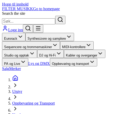
Hopp til innhold
FILTER MUSIKK
Go to homepage
Search the site
Logg inn
Eurorack
Synthesizere og samplere
Sequencere og trommemaskiner
MIDI-kontrollere
Studio og opptak
DJ og Hi-Fi
Kabler og overganger
Lys og DMX
PA og Live
Oppbevaring og transport
Salg
Merker
Utstyr
Oppbevaring og Transport