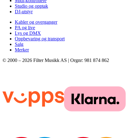
Midi-kontrollere
Studio og opptak
DJ-utstyr
Kabler og overganger
PA og live
Lys og DMX
Oppbevaring og transport
Salg
Merker
© 2000 –
2026
Filter Musikk AS | Orgnr: 981 874 862