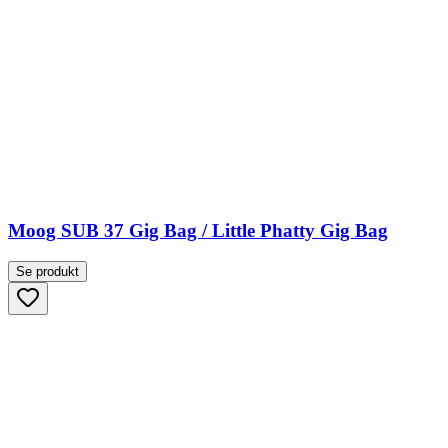
Moog SUB 37 Gig Bag / Little Phatty Gig Bag
Se produkt