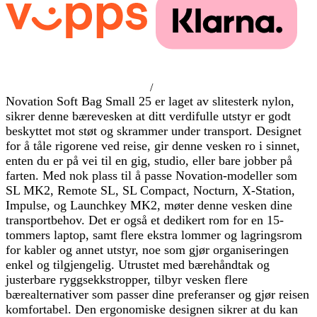
/
Novation Soft Bag Small 25 er laget av slitesterk nylon,
sikrer denne bærevesken at ditt verdifulle utstyr er godt
beskyttet mot støt og skrammer under transport. Designet
for å tåle rigorene ved reise, gir denne vesken ro i sinnet,
enten du er på vei til en gig, studio, eller bare jobber på
farten. Med nok plass til å passe Novation-modeller som
SL MK2, Remote SL, SL Compact, Nocturn, X-Station,
Impulse, og Launchkey MK2, møter denne vesken dine
transportbehov. Det er også et dedikert rom for en 15-
tommers laptop, samt flere ekstra lommer og lagringsrom
for kabler og annet utstyr, noe som gjør organiseringen
enkel og tilgjengelig. Utrustet med bærehåndtak og
justerbare ryggsekkstropper, tilbyr vesken flere
bærealternativer som passer dine preferanser og gjør reisen
komfortabel. Den ergonomiske designen sikrer at du kan