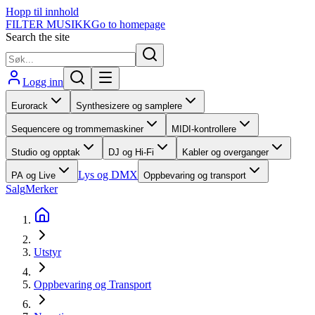
Hopp til innhold
FILTER MUSIKK
Go to homepage
Search the site
Logg inn
Eurorack
Synthesizere og samplere
Sequencere og trommemaskiner
MIDI-kontrollere
Studio og opptak
DJ og Hi-Fi
Kabler og overganger
Lys og DMX
PA og Live
Oppbevaring og transport
Salg
Merker
Utstyr
Oppbevaring og Transport