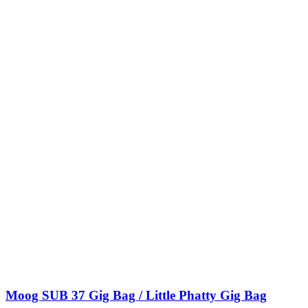
Moog SUB 37 Gig Bag / Little Phatty Gig Bag