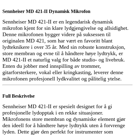
Sennheiser MD 421-II Dynamisk Mikrofon
Sennheiser MD 421-II er en legendarisk dynamisk
mikrofon kjent for sin klare lydgjengivelse og allsidighet.
Denne mikrofonen bygger videre på suksessen til
originalen MD 421, som har vært en favoritt blant
lydteknikere i over 35 år. Med sin robuste konstruksjon,
store membran og evne til å håndtere høye lydtrykk, er
MD 421-II et naturlig valg for både studio- og livebruk.
Enten du jobber med innspilling av trommer,
gitarforsterkere, vokal eller kringkasting, leverer denne
mikrofonen profesjonell lydkvalitet og pålitelig ytelse.
Full Beskrivelse
Sennheiser MD 421-II er spesielt designet for å gi
profesjonelle lydopptak i en rekke situasjoner.
Mikrofonens store membran og dynamiske element gjør
den ideell for å håndtere høye lydtrykk uten å forvrenge
lyden. Dette gjør den perfekt for instrumenter som