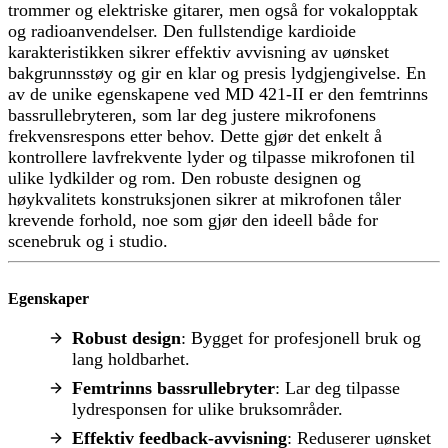
trommer og elektriske gitarer, men også for vokalopptak
og radioanvendelser. Den fullstendige kardioide
karakteristikken sikrer effektiv avvisning av uønsket
bakgrunnsstøy og gir en klar og presis lydgjengivelse. En
av de unike egenskapene ved MD 421-II er den femtrinns
bassrullebryteren, som lar deg justere mikrofonens
frekvensrespons etter behov. Dette gjør det enkelt å
kontrollere lavfrekvente lyder og tilpasse mikrofonen til
ulike lydkilder og rom. Den robuste designen og
høykvalitets konstruksjonen sikrer at mikrofonen tåler
krevende forhold, noe som gjør den ideell både for
scenebruk og i studio.
Egenskaper
Robust design
: Bygget for profesjonell bruk og
lang holdbarhet.
Femtrinns bassrullebryter
: Lar deg tilpasse
lydresponsen for ulike bruksområder.
Effektiv feedback-avvisning
: Reduserer uønsket