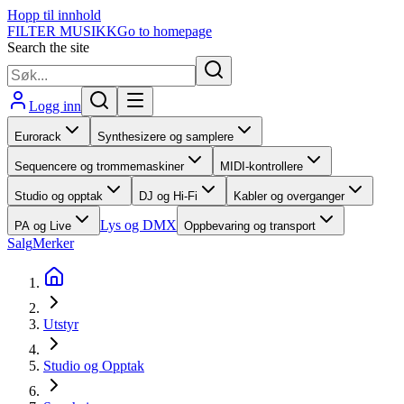
Hopp til innhold
FILTER MUSIKK
Go to homepage
Search the site
Logg inn
Eurorack
Synthesizere og samplere
Sequencere og trommemaskiner
MIDI-kontrollere
Studio og opptak
DJ og Hi-Fi
Kabler og overganger
Lys og DMX
PA og Live
Oppbevaring og transport
Salg
Merker
Utstyr
Studio og Opptak