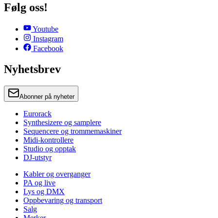
Følg oss!
Youtube
Instagram
Facebook
Nyhetsbrev
Abonner på nyheter
Eurorack
Synthesizere og samplere
Sequencere og trommemaskiner
Midi-kontrollere
Studio og opptak
DJ-utstyr
Kabler og overganger
PA og live
Lys og DMX
Oppbevaring og transport
Salg
Merker