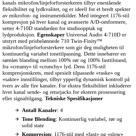
kanals mikrofon/linjeforforsterkeren tilbyr enestående
fleksibilitet og lydkvalitet, og er ideell for et bredt spekter
av mikrofon- og instrumentkilder. Med integrert 1176-stil
kompresjon på hver kanal og avanserte A/D-omformere,
setter 4-710D standarden for studioopptak og
lydproduksjon.
Egenskaper
Universal Audio 4-710D er
utstyrt med prisbelønnede 710 Twin-Finity™
mikrofon/linjeforforsterkere som gir deg muligheten til
kontinuerlig variabel tonetilpasning. Dette innebærer en
sømløs blanding mellom 100% rør og 100% fasttilstand,
fra «creamy» til «crunchy» lyd. Dens 1176-stil
kompresjonskrets, med spesielt tilpassede «raske» og
«sakte» innstillinger, tilbyr ypperlig dynamisk kontroll på
tvers av alle fire kanaler. For ekstra fleksibilitet inkluderer
hver kanal sende- og returjacks for ekstern prosessering
eller signaltilgang.
Tekniske Spesifikasjoner
Antall Kanaler
: 4
Tone Blending
: Kontinuerlig variabel, rør og
solid state
Kompresjon
: 1176-stil med «fast» og «slow»