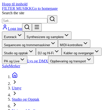
Hopp til innhold
FILTER MUSIKK
Go to homepage
Search the site
Logg inn
Eurorack
Synthesizere og samplere
Sequencere og trommemaskiner
MIDI-kontrollere
Studio og opptak
DJ og Hi-Fi
Kabler og overganger
Lys og DMX
PA og Live
Oppbevaring og transport
Salg
Merker
Utstyr
Studio og Opptak