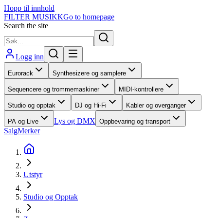
Hopp til innhold
FILTER MUSIKK
Go to homepage
Search the site
Logg inn
Eurorack
Synthesizere og samplere
Sequencere og trommemaskiner
MIDI-kontrollere
Studio og opptak
DJ og Hi-Fi
Kabler og overganger
Lys og DMX
PA og Live
Oppbevaring og transport
Salg
Merker
Utstyr
Studio og Opptak