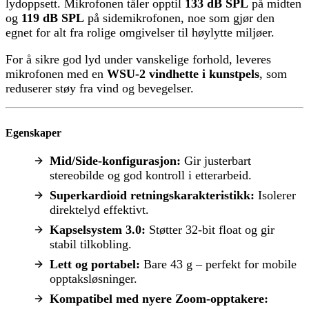
lydoppsett. Mikrofonen tåler opptil
133 dB SPL
på midten
og
119 dB SPL
på sidemikrofonen, noe som gjør den
egnet for alt fra rolige omgivelser til høylytte miljøer.
For å sikre god lyd under vanskelige forhold, leveres
mikrofonen med en
WSU-2 vindhette i kunstpels
, som
reduserer støy fra vind og bevegelser.
Egenskaper
Mid/Side-konfigurasjon:
Gir justerbart
stereobilde og god kontroll i etterarbeid.
Superkardioid retningskarakteristikk:
Isolerer
direktelyd effektivt.
Kapselsystem 3.0:
Støtter 32-bit float og gir
stabil tilkobling.
Lett og portabel:
Bare 43 g – perfekt for mobile
opptaksløsninger.
Kompatibel med nyere Zoom-opptakere: