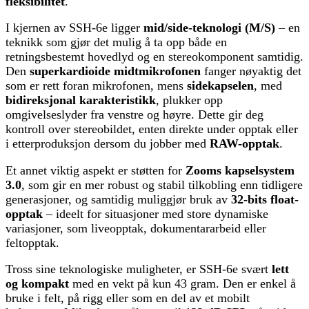
fleksibilitet
.
I kjernen av SSH-6e ligger
mid/side-teknologi (M/S)
– en
teknikk som gjør det mulig å ta opp både en
retningsbestemt hovedlyd og en stereokomponent samtidig.
Den
superkardioide midtmikrofonen
fanger nøyaktig det
som er rett foran mikrofonen, mens
sidekapselen
, med
bidireksjonal karakteristikk
, plukker opp
omgivelseslyder fra venstre og høyre. Dette gir deg
kontroll over stereobildet, enten direkte under opptak eller
i etterproduksjon dersom du jobber med
RAW-opptak
.
Et annet viktig aspekt er støtten for
Zooms kapselsystem
3.0
, som gir en mer robust og stabil tilkobling enn tidligere
generasjoner, og samtidig muliggjør bruk av
32-bits float-
opptak
– ideelt for situasjoner med store dynamiske
variasjoner, som liveopptak, dokumentararbeid eller
feltopptak.
Tross sine teknologiske muligheter, er SSH-6e svært
lett
og kompakt
med en vekt på kun 43 gram. Den er enkel å
bruke i felt, på rigg eller som en del av et mobilt