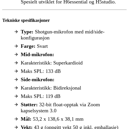
Spesielt utviklet for H6essential og H5studio.
Tekniske spesifikasjoner
Type:
Shotgun-mikrofon med mid/side-
konfigurasjon
Farge:
Svart
Mid-mikrofon:
Karakteristikk: Superkardioid
Maks SPL: 133 dB
Side-mikrofon:
Karakteristikk: Bidireksjonal
Maks SPL: 119 dB
Støtter:
32-bit float-opptak via Zoom
kapselsystem 3.0
Mål:
53,2 x 138,6 x 38,1 mm
Vekt:
43 g (oppgitt vekt 50 g inkl. emballasje)