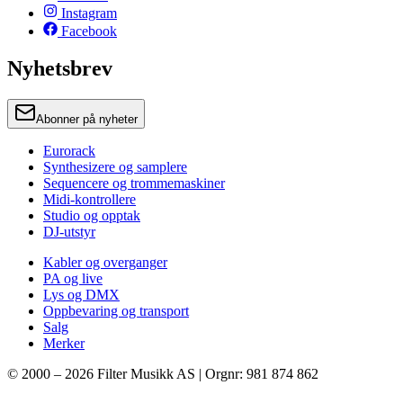
Instagram
Facebook
Nyhetsbrev
Abonner på nyheter
Eurorack
Synthesizere og samplere
Sequencere og trommemaskiner
Midi-kontrollere
Studio og opptak
DJ-utstyr
Kabler og overganger
PA og live
Lys og DMX
Oppbevaring og transport
Salg
Merker
© 2000 –
2026
Filter Musikk AS | Orgnr: 981 874 862