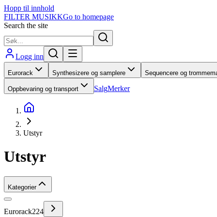
Hopp til innhold
FILTER MUSIKK
Go to homepage
Search the site
Logg inn
Eurorack
Synthesizere og samplere
Sequencere og trommema
Salg
Merker
Oppbevaring og transport
Utstyr
Utstyr
Kategorier
Eurorack
224