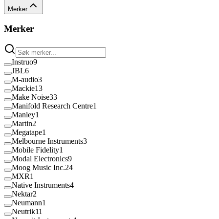
Merker
Merker
Instruo
9
JBL
6
M-audio
3
Mackie
13
Make Noise
33
Manifold Research Centre
1
Manley
1
Martin
2
Megatape
1
Melbourne Instruments
3
Mobile Fidelity
1
Modal Electronics
9
Moog Music Inc.
24
MXR
1
Native Instruments
4
Nektar
2
Neumann
1
Neutrik
11