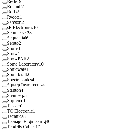
Røde
19
Roland
51
Rolls
2
Rycote
1
Samson
2
sE Electronics
10
Sennheiser
28
Sequential
6
Serato
2
Shure
31
Snow
1
SnowPAR
2
Soma Laboratory
10
Sonicware
1
Soundcraft
2
Spectrasonics
4
Squarp Instruments
4
Stanton
4
Steinberg
3
Supreme
1
Tascam
1
TC Electronic
1
Technics
8
Teenage Engineering
36
Tendrils Cables
17