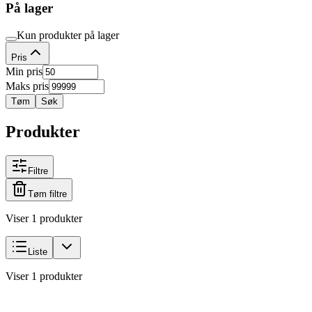
På lager
Kun produkter på lager
Pris
Min pris
Maks pris
Tøm
Søk
Produkter
Filtre
Tøm filtre
Viser 1 produkter
Liste
Viser 1 produkter