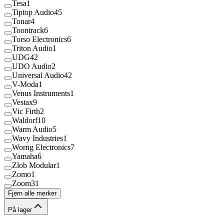
Tesa
1
Tiptop Audio
45
Tonar
4
Toontrack
6
Torso Electronics
6
Triton Audio
1
UDG
42
UDO Audio
2
Universal Audio
42
V-Moda
1
Venus Instruments
1
Vestax
9
Vic Firth
2
Waldorf
10
Warm Audio
5
Wavy Industries
1
Worng Electronics
7
Yamaha
6
Zlob Modular
1
Zomo
1
Zoom
31
Fjern alle merker
På lager