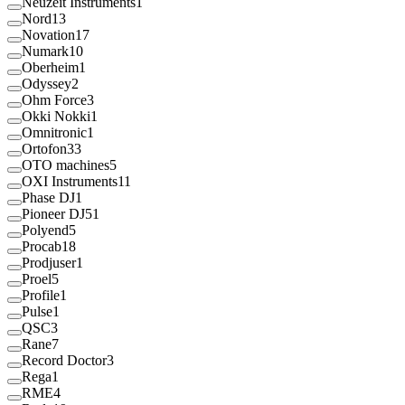
Neuzeit Instruments
1
Nord
13
Novation
17
Numark
10
Oberheim
1
Odyssey
2
Ohm Force
3
Okki Nokki
1
Omnitronic
1
Ortofon
33
OTO machines
5
OXI Instruments
11
Phase DJ
1
Pioneer DJ
51
Polyend
5
Procab
18
Prodjuser
1
Proel
5
Profile
1
Pulse
1
QSC
3
Rane
7
Record Doctor
3
Rega
1
RME
4