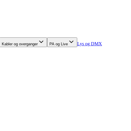
Lys og DMX
Kabler og overganger
PA og Live