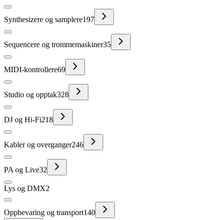
Synthesizere og samplere
197
Sequencere og trommemaskiner
35
MIDI-kontrollere
69
Studio og opptak
328
DJ og Hi-Fi
218
Kabler og overganger
246
PA og Live
32
Lys og DMX
2
Oppbevaring og transport
140