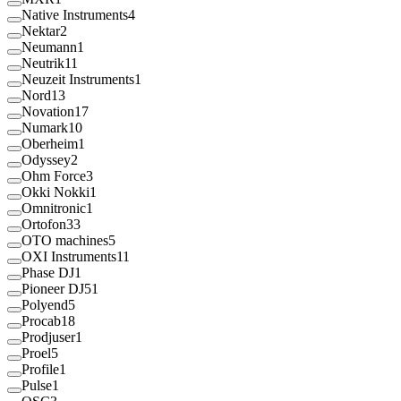
Native Instruments
4
Nektar
2
Neumann
1
Neutrik
11
Neuzeit Instruments
1
Nord
13
Novation
17
Numark
10
Oberheim
1
Odyssey
2
Ohm Force
3
Okki Nokki
1
Omnitronic
1
Ortofon
33
OTO machines
5
OXI Instruments
11
Phase DJ
1
Pioneer DJ
51
Polyend
5
Procab
18
Prodjuser
1
Proel
5
Profile
1
Pulse
1