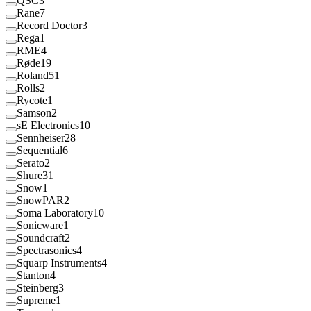
QSC
3
Rane
7
Record Doctor
3
Rega
1
RME
4
Røde
19
Roland
51
Rolls
2
Rycote
1
Samson
2
sE Electronics
10
Sennheiser
28
Sequential
6
Serato
2
Shure
31
Snow
1
SnowPAR
2
Soma Laboratory
10
Sonicware
1
Soundcraft
2
Spectrasonics
4
Squarp Instruments
4
Stanton
4
Steinberg
3
Supreme
1