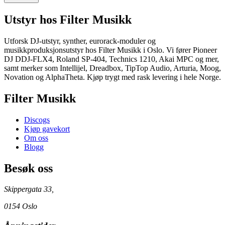
Utstyr
hos Filter Musikk
Utforsk DJ-utstyr, synther, eurorack-moduler og
musikkproduksjonsutstyr hos Filter Musikk i Oslo. Vi fører Pioneer
DJ DDJ-FLX4, Roland SP-404, Technics 1210, Akai MPC og mer,
samt merker som Intellijel, Dreadbox, TipTop Audio, Arturia, Moog,
Novation og AlphaTheta. Kjøp trygt med rask levering i hele Norge.
Filter Musikk
Discogs
Kjøp gavekort
Om oss
Blogg
Besøk oss
Skippergata 33,
0154 Oslo