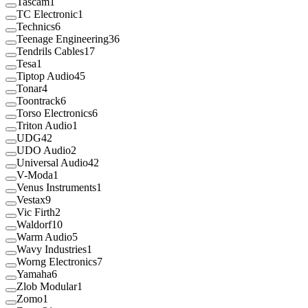
Tascam
1
TC Electronic
1
Technics
6
Teenage Engineering
36
Tendrils Cables
17
Tesa
1
Tiptop Audio
45
Tonar
4
Toontrack
6
Torso Electronics
6
Triton Audio
1
UDG
42
UDO Audio
2
Universal Audio
42
V-Moda
1
Venus Instruments
1
Vestax
9
Vic Firth
2
Waldorf
10
Warm Audio
5
Wavy Industries
1
Worng Electronics
7
Yamaha
6
Zlob Modular
1
Zomo
1