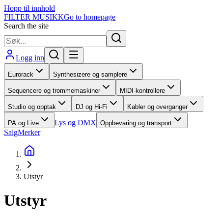
Hopp til innhold
FILTER MUSIKK
Go to homepage
Search the site
Logg inn
Eurorack
Synthesizere og samplere
Sequencere og trommemaskiner
MIDI-kontrollere
Studio og opptak
DJ og Hi-Fi
Kabler og overganger
Lys og DMX
PA og Live
Oppbevaring og transport
Salg
Merker
Utstyr
Utstyr