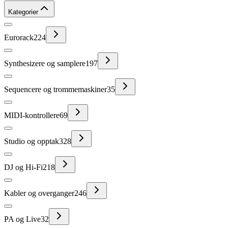
Kategorier
Eurorack
224
Synthesizere og samplere
197
Sequencere og trommemaskiner
35
MIDI-kontrollere
69
Studio og opptak
328
DJ og Hi-Fi
218
Kabler og overganger
246
PA og Live
32