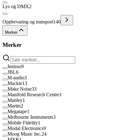
Lys og DMX
2
Oppbevaring og transport
140
Merker
Merker
Instruo
9
JBL
6
M-audio
3
Mackie
13
Make Noise
33
Manifold Research Centre
1
Manley
1
Martin
2
Megatape
1
Melbourne Instruments
3
Mobile Fidelity
1
Modal Electronics
9
Moog Music Inc.
24
MXR
1