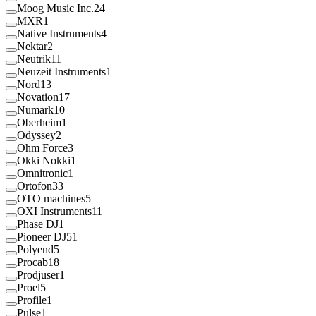
Moog Music Inc.
24
MXR
1
Native Instruments
4
Nektar
2
Neutrik
11
Neuzeit Instruments
1
Nord
13
Novation
17
Numark
10
Oberheim
1
Odyssey
2
Ohm Force
3
Okki Nokki
1
Omnitronic
1
Ortofon
33
OTO machines
5
OXI Instruments
11
Phase DJ
1
Pioneer DJ
51
Polyend
5
Procab
18
Prodjuser
1
Proel
5
Profile
1
Pulse
1