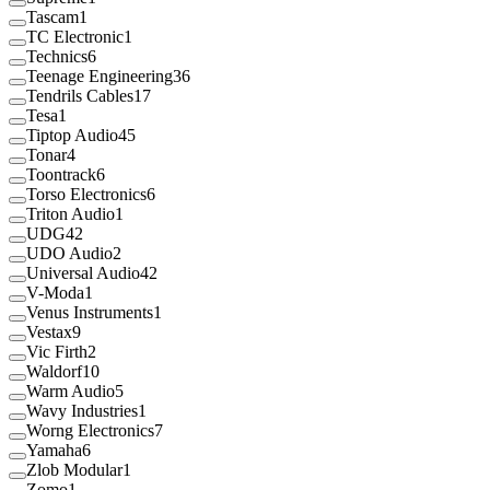
Tascam
1
TC Electronic
1
Technics
6
Teenage Engineering
36
Tendrils Cables
17
Tesa
1
Tiptop Audio
45
Tonar
4
Toontrack
6
Torso Electronics
6
Triton Audio
1
UDG
42
UDO Audio
2
Universal Audio
42
V-Moda
1
Venus Instruments
1
Vestax
9
Vic Firth
2
Waldorf
10
Warm Audio
5
Wavy Industries
1
Worng Electronics
7
Yamaha
6
Zlob Modular
1
Zomo
1