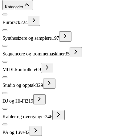
Kategorier
Eurorack
224
Synthesizere og samplere
197
Sequencere og trommemaskiner
35
MIDI-kontrollere
69
Studio og opptak
329
DJ og Hi-Fi
219
Kabler og overganger
246
PA og Live
32