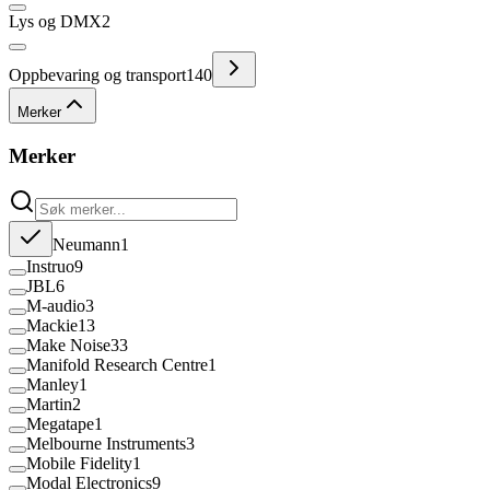
Lys og DMX
2
Oppbevaring og transport
140
Merker
Merker
Neumann
1
Instruo
9
JBL
6
M-audio
3
Mackie
13
Make Noise
33
Manifold Research Centre
1
Manley
1
Martin
2
Megatape
1
Melbourne Instruments
3
Mobile Fidelity
1
Modal Electronics
9