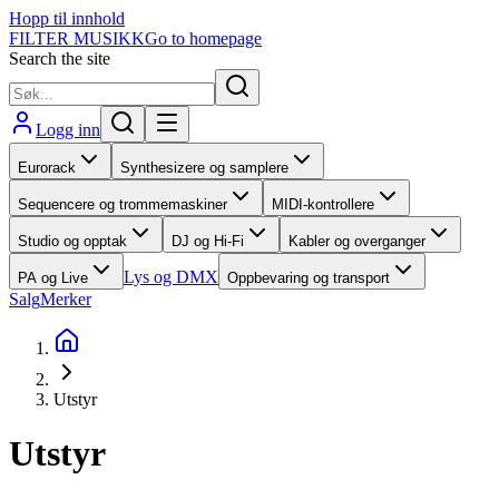
Hopp til innhold
FILTER MUSIKK
Go to homepage
Search the site
Logg inn
Eurorack
Synthesizere og samplere
Sequencere og trommemaskiner
MIDI-kontrollere
Studio og opptak
DJ og Hi-Fi
Kabler og overganger
Lys og DMX
PA og Live
Oppbevaring og transport
Salg
Merker
Utstyr
Utstyr