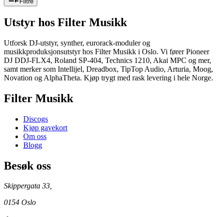
Filtre
Utstyr
hos Filter Musikk
Utforsk DJ-utstyr, synther, eurorack-moduler og
musikkproduksjonsutstyr hos Filter Musikk i Oslo. Vi fører Pioneer
DJ DDJ-FLX4, Roland SP-404, Technics 1210, Akai MPC og mer,
samt merker som Intellijel, Dreadbox, TipTop Audio, Arturia, Moog,
Novation og AlphaTheta. Kjøp trygt med rask levering i hele Norge.
Filter Musikk
Discogs
Kjøp gavekort
Om oss
Blogg
Besøk oss
Skippergata 33,
0154 Oslo