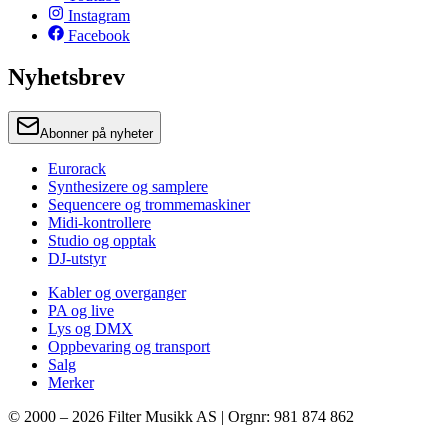
Instagram
Facebook
Nyhetsbrev
Abonner på nyheter
Eurorack
Synthesizere og samplere
Sequencere og trommemaskiner
Midi-kontrollere
Studio og opptak
DJ-utstyr
Kabler og overganger
PA og live
Lys og DMX
Oppbevaring og transport
Salg
Merker
© 2000 –
2026
Filter Musikk AS | Orgnr: 981 874 862