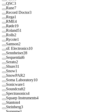
QSC
3
Rane
7
Record Doctor
3
Rega
1
RME
4
Røde
19
Roland
51
Rolls
2
Rycote
1
Samson
2
sE Electronics
10
Sennheiser
28
Sequential
6
Serato
2
Shure
31
Snow
1
SnowPAR
2
Soma Laboratory
10
Sonicware
1
Soundcraft
2
Spectrasonics
4
Squarp Instruments
4
Stanton
4
Steinberg
3
Supreme
1