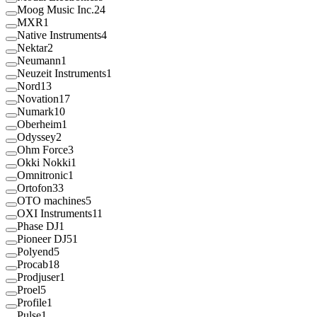
Moog Music Inc.
24
MXR
1
Native Instruments
4
Nektar
2
Neumann
1
Neuzeit Instruments
1
Nord
13
Novation
17
Numark
10
Oberheim
1
Odyssey
2
Ohm Force
3
Okki Nokki
1
Omnitronic
1
Ortofon
33
OTO machines
5
OXI Instruments
11
Phase DJ
1
Pioneer DJ
51
Polyend
5
Procab
18
Prodjuser
1
Proel
5
Profile
1
Pulse
1