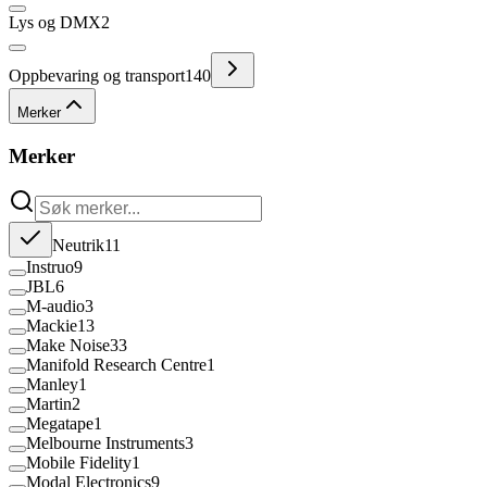
Lys og DMX
2
Oppbevaring og transport
140
Merker
Merker
Neutrik
11
Instruo
9
JBL
6
M-audio
3
Mackie
13
Make Noise
33
Manifold Research Centre
1
Manley
1
Martin
2
Megatape
1
Melbourne Instruments
3
Mobile Fidelity
1
Modal Electronics
9