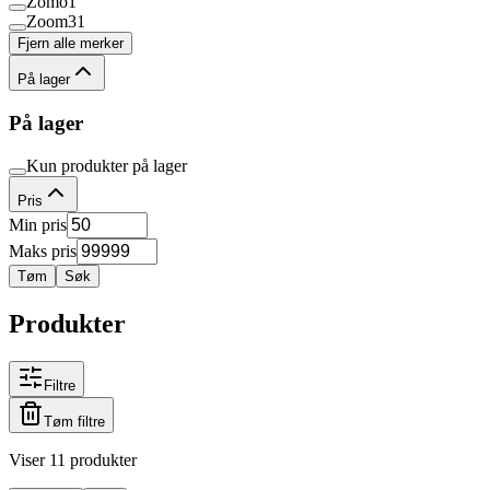
Zomo
1
Zoom
31
Fjern alle merker
På lager
På lager
Kun produkter på lager
Pris
Min pris
Maks pris
Tøm
Søk
Produkter
Filtre
Tøm filtre
Viser 11 produkter