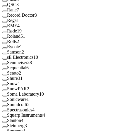
QSC
3
Rane
7
Record Doctor
3
Rega
1
RME
4
Røde
19
Roland
51
Rolls
2
Rycote
1
Samson
2
sE Electronics
10
Sennheiser
28
Sequential
6
Serato
2
Shure
31
Snow
1
SnowPAR
2
Soma Laboratory
10
Sonicware
1
Soundcraft
2
Spectrasonics
4
Squarp Instruments
4
Stanton
4
Steinberg
3
Supreme
1