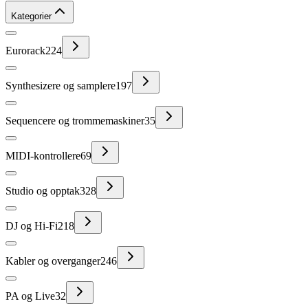
Kategorier
Eurorack
224
Synthesizere og samplere
197
Sequencere og trommemaskiner
35
MIDI-kontrollere
69
Studio og opptak
328
DJ og Hi-Fi
218
Kabler og overganger
246
PA og Live
32