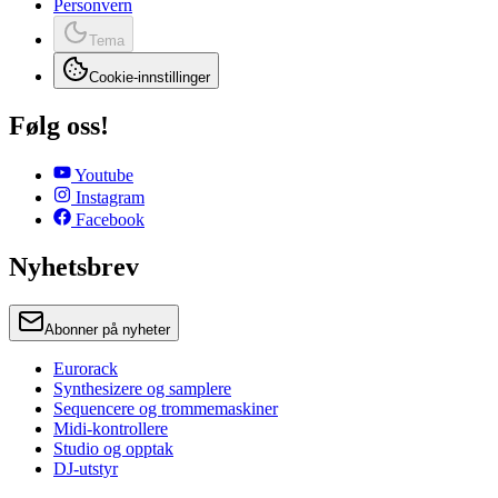
Personvern
Tema
Cookie-innstillinger
Følg oss!
Youtube
Instagram
Facebook
Nyhetsbrev
Abonner på nyheter
Eurorack
Synthesizere og samplere
Sequencere og trommemaskiner
Midi-kontrollere
Studio og opptak
DJ-utstyr