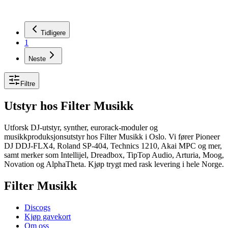
Legg i handlekurv
Tidligere
1
Neste
Filtre
Utstyr
hos Filter Musikk
Utforsk DJ-utstyr, synther, eurorack-moduler og
musikkproduksjonsutstyr hos Filter Musikk i Oslo. Vi fører Pioneer
DJ DDJ-FLX4, Roland SP-404, Technics 1210, Akai MPC og mer,
samt merker som Intellijel, Dreadbox, TipTop Audio, Arturia, Moog,
Novation og AlphaTheta. Kjøp trygt med rask levering i hele Norge.
Filter Musikk
Discogs
Kjøp gavekort
Om oss