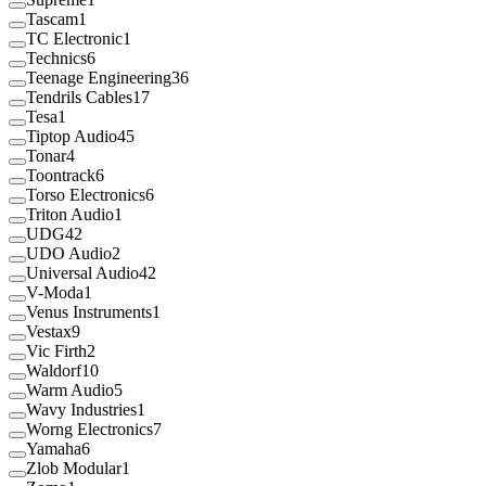
Tascam
1
TC Electronic
1
Technics
6
Teenage Engineering
36
Tendrils Cables
17
Tesa
1
Tiptop Audio
45
Tonar
4
Toontrack
6
Torso Electronics
6
Triton Audio
1
UDG
42
UDO Audio
2
Universal Audio
42
V-Moda
1
Venus Instruments
1
Vestax
9
Vic Firth
2
Waldorf
10
Warm Audio
5
Wavy Industries
1
Worng Electronics
7
Yamaha
6
Zlob Modular
1