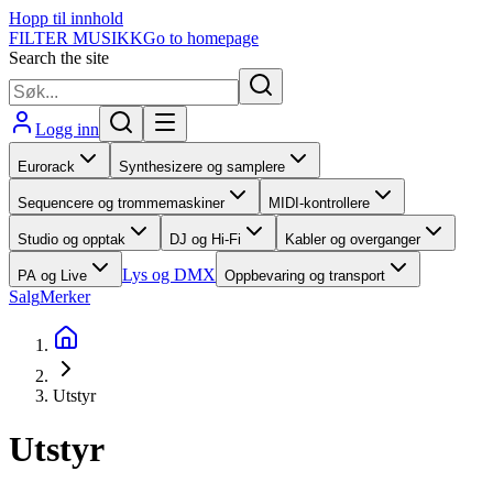
Hopp til innhold
FILTER MUSIKK
Go to homepage
Search the site
Logg inn
Eurorack
Synthesizere og samplere
Sequencere og trommemaskiner
MIDI-kontrollere
Studio og opptak
DJ og Hi-Fi
Kabler og overganger
Lys og DMX
PA og Live
Oppbevaring og transport
Salg
Merker
Utstyr
Utstyr