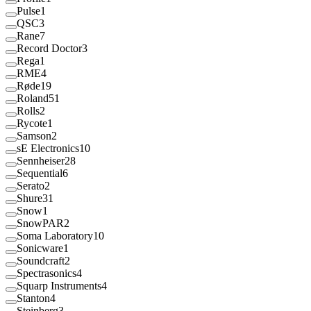
Pulse
1
QSC
3
Rane
7
Record Doctor
3
Rega
1
RME
4
Røde
19
Roland
51
Rolls
2
Rycote
1
Samson
2
sE Electronics
10
Sennheiser
28
Sequential
6
Serato
2
Shure
31
Snow
1
SnowPAR
2
Soma Laboratory
10
Sonicware
1
Soundcraft
2
Spectrasonics
4
Squarp Instruments
4
Stanton
4
Steinberg
3