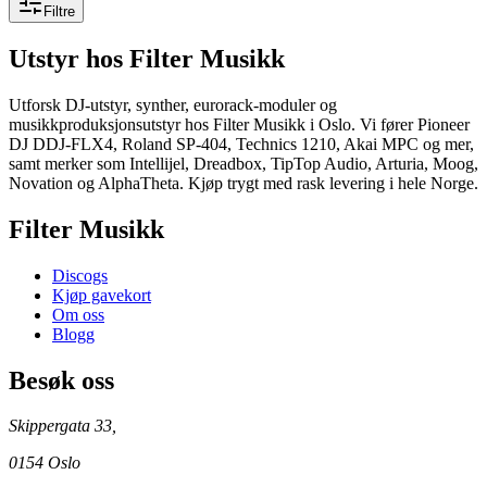
Filtre
Utstyr
hos Filter Musikk
Utforsk DJ-utstyr, synther, eurorack-moduler og
musikkproduksjonsutstyr hos Filter Musikk i Oslo. Vi fører Pioneer
DJ DDJ-FLX4, Roland SP-404, Technics 1210, Akai MPC og mer,
samt merker som Intellijel, Dreadbox, TipTop Audio, Arturia, Moog,
Novation og AlphaTheta. Kjøp trygt med rask levering i hele Norge.
Filter Musikk
Discogs
Kjøp gavekort
Om oss
Blogg
Besøk oss
Skippergata 33,
0154 Oslo