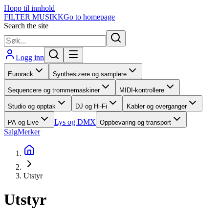
Hopp til innhold
FILTER MUSIKK
Go to homepage
Search the site
Logg inn
Eurorack
Synthesizere og samplere
Sequencere og trommemaskiner
MIDI-kontrollere
Studio og opptak
DJ og Hi-Fi
Kabler og overganger
Lys og DMX
PA og Live
Oppbevaring og transport
Salg
Merker
Utstyr
Utstyr