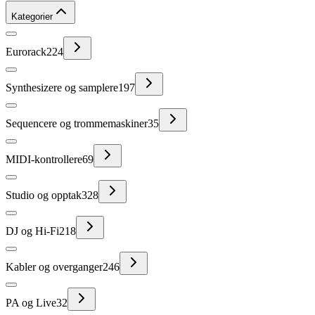
Kategorier
Eurorack
224
Synthesizere og samplere
197
Sequencere og trommemaskiner
35
MIDI-kontrollere
69
Studio og opptak
328
DJ og Hi-Fi
218
Kabler og overganger
246
PA og Live
32