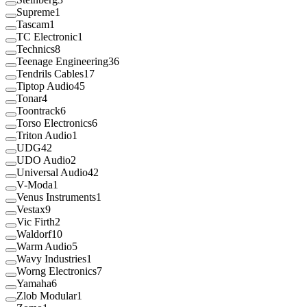
Supreme
1
Tascam
1
TC Electronic
1
Technics
8
Teenage Engineering
36
Tendrils Cables
17
Tiptop Audio
45
Tonar
4
Toontrack
6
Torso Electronics
6
Triton Audio
1
UDG
42
UDO Audio
2
Universal Audio
42
V-Moda
1
Venus Instruments
1
Vestax
9
Vic Firth
2
Waldorf
10
Warm Audio
5
Wavy Industries
1
Worng Electronics
7
Yamaha
6
Zlob Modular
1