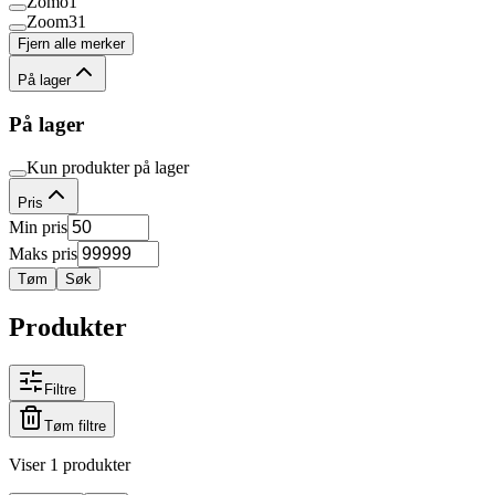
Zomo
1
Zoom
31
Fjern alle merker
På lager
På lager
Kun produkter på lager
Pris
Min pris
Maks pris
Tøm
Søk
Produkter
Filtre
Tøm filtre
Viser 1 produkter