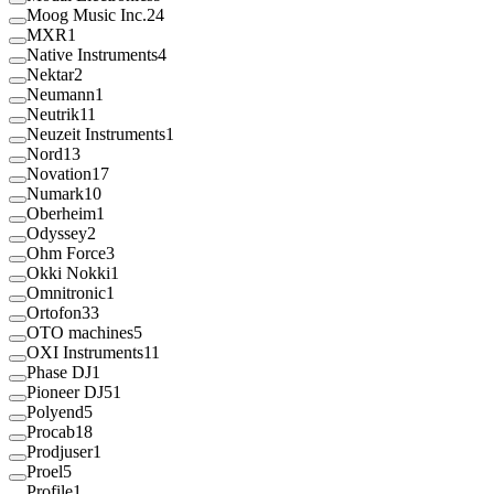
Moog Music Inc.
24
MXR
1
Native Instruments
4
Nektar
2
Neumann
1
Neutrik
11
Neuzeit Instruments
1
Nord
13
Novation
17
Numark
10
Oberheim
1
Odyssey
2
Ohm Force
3
Okki Nokki
1
Omnitronic
1
Ortofon
33
OTO machines
5
OXI Instruments
11
Phase DJ
1
Pioneer DJ
51
Polyend
5
Procab
18
Prodjuser
1
Proel
5
Profile
1