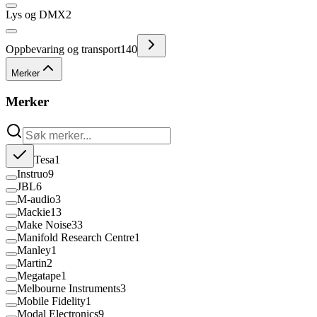
Lys og DMX
2
Oppbevaring og transport
140
Merker
Merker
Tesa
1
Instruo
9
JBL
6
M-audio
3
Mackie
13
Make Noise
33
Manifold Research Centre
1
Manley
1
Martin
2
Megatape
1
Melbourne Instruments
3
Mobile Fidelity
1
Modal Electronics
9