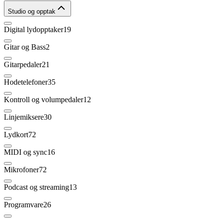
Studio og opptak
Digital lydopptaker
19
Gitar og Bass
2
Gitarpedaler
21
Hodetelefoner
35
Kontroll og volumpedaler
12
Linjemiksere
30
Lydkort
72
MIDI og sync
16
Mikrofoner
72
Podcast og streaming
13
Programvare
26