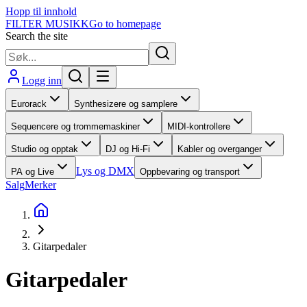
Hopp til innhold
FILTER MUSIKK
Go to homepage
Search the site
Logg inn
Eurorack
Synthesizere og samplere
Sequencere og trommemaskiner
MIDI-kontrollere
Studio og opptak
DJ og Hi-Fi
Kabler og overganger
Lys og DMX
PA og Live
Oppbevaring og transport
Salg
Merker
Gitarpedaler
Gitarpedaler