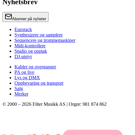
Nyhetsbrev
Abonner på nyheter
Eurorack
Synthesizere og samplere
Sequencere og trommemaskiner
Midi-kontrollere
Studio og opptak
DJ-utstyr
Kabler og overganger
PA og live
Lys og DMX
Oppbevaring og transport
Salg
Merker
© 2000 –
2026
Filter Musikk AS | Orgnr: 981 874 862