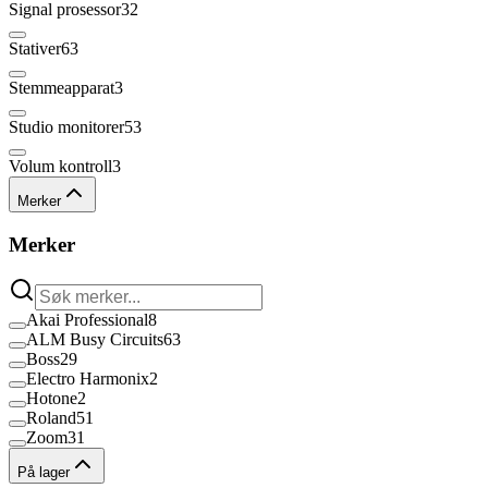
Signal prosessor
32
Stativer
63
Stemmeapparat
3
Studio monitorer
53
Volum kontroll
3
Merker
Merker
Akai Professional
8
ALM Busy Circuits
63
Boss
29
Electro Harmonix
2
Hotone
2
Roland
51
Zoom
31
På lager