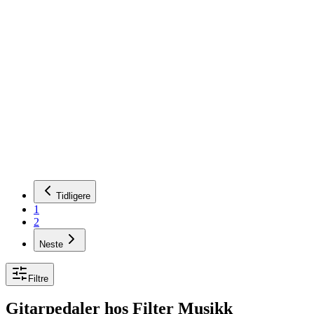
Boss
VO-1 Vocoder
2799,00 kr
På lager
Legg i handlekurv
Tidligere
1
2
Neste
Filtre
Gitarpedaler
hos Filter Musikk