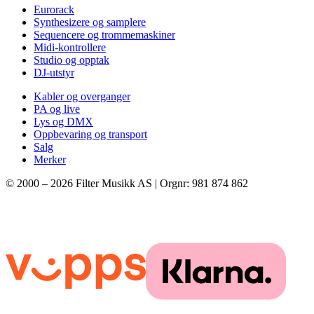
Eurorack
Synthesizere og samplere
Sequencere og trommemaskiner
Midi-kontrollere
Studio og opptak
DJ-utstyr
Kabler og overganger
PA og live
Lys og DMX
Oppbevaring og transport
Salg
Merker
© 2000 –
2026
Filter Musikk AS | Orgnr: 981 874 862