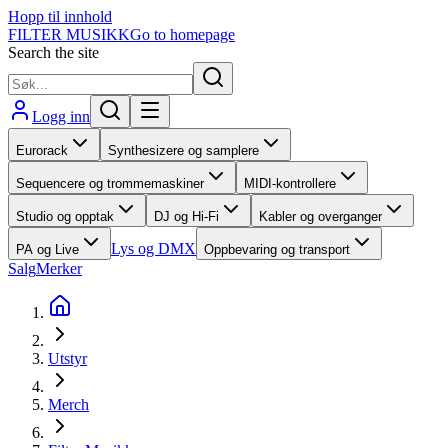
Hopp til innhold
FILTER MUSIKK
Go to homepage
Search the site
Logg inn
Eurorack
Synthesizere og samplere
Sequencere og trommemaskiner
MIDI-kontrollere
Studio og opptak
DJ og Hi-Fi
Kabler og overganger
Lys og DMX
PA og Live
Oppbevaring og transport
Salg
Merker
Utstyr
Merch