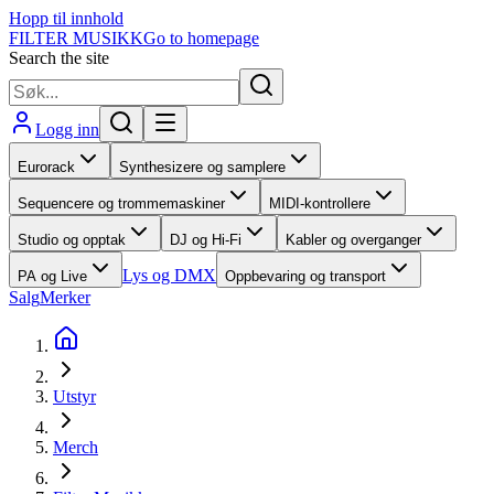
Hopp til innhold
FILTER MUSIKK
Go to homepage
Search the site
Logg inn
Eurorack
Synthesizere og samplere
Sequencere og trommemaskiner
MIDI-kontrollere
Studio og opptak
DJ og Hi-Fi
Kabler og overganger
Lys og DMX
PA og Live
Oppbevaring og transport
Salg
Merker
Utstyr
Merch