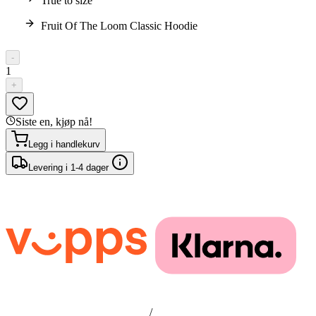
True to size
Fruit Of The Loom Classic Hoodie
-
1
+
Siste en, kjøp nå!
Legg i handlekurv
Levering i 1-4 dager
/