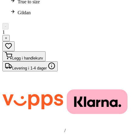
True to size
Gildan
-
1
+
Legg i handlekurv
Levering i 1-4 dager
/