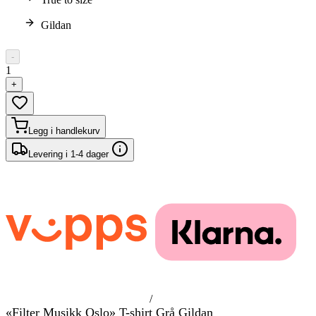
Gildan
-
1
+
Legg i handlekurv
Levering i 1-4 dager
/
«Filter Musikk Oslo» T-shirt Grå Gildan