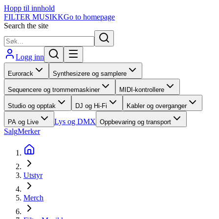
Hopp til innhold
FILTER MUSIKK
Go to homepage
Search the site
Logg inn
Eurorack
Synthesizere og samplere
Sequencere og trommemaskiner
MIDI-kontrollere
Studio og opptak
DJ og Hi-Fi
Kabler og overganger
Lys og DMX
PA og Live
Oppbevaring og transport
Salg
Merker
Utstyr
Merch