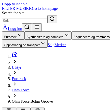
Hopp til innhold
FILTER MUSIKK
Go to homepage
Search the site
Logg inn
Eurorack
Synthesizere og samplere
Sequencere og trommema
Salg
Merker
Oppbevaring og transport
Utstyr
Eurorack
Ohm Force
Ohm Force Bohm Groove