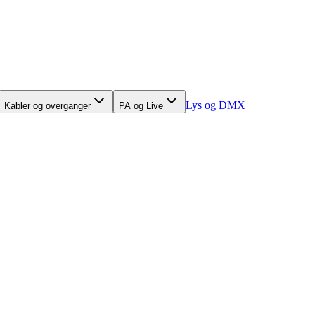
Lys og DMX
Kabler og overganger
PA og Live