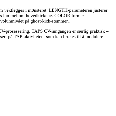
 som vektlegges i mønsteret. LENGTH-parameteren justerer
 veves inn mellom hovedkickene. COLOR former
e volumnivået på ghost-kick-stemmen.
 CV-prosessering. TAPS CV-inngangen er særlig praktisk –
sert på TAP-aktiviteten, som kan brukes til å modulere