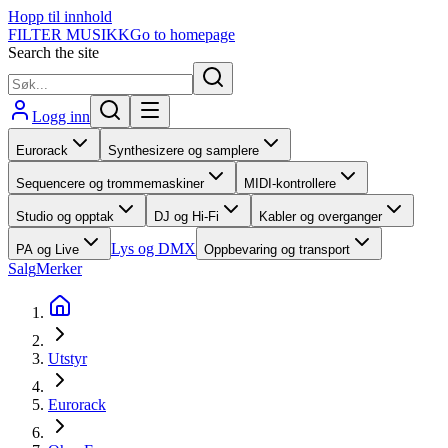
Hopp til innhold
FILTER MUSIKK
Go to homepage
Search the site
Logg inn
Eurorack
Synthesizere og samplere
Sequencere og trommemaskiner
MIDI-kontrollere
Studio og opptak
DJ og Hi-Fi
Kabler og overganger
Lys og DMX
PA og Live
Oppbevaring og transport
Salg
Merker
Utstyr
Eurorack