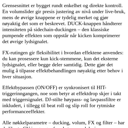
Grensesnittet er bygget rundt enkelhet og direkte kontroll.
En volumslider gir presis justering av nivå under live-bruk,
mens de øvrige knappene er tydelig merket og gjør
nøyaktig det som er beskrevet. DUCK-knappen håndterer
intensiteten på sidechain-duckingen – den klassiske
pumpende effekten som oppstår når kicken komprimerer
det øvrige lydsignalet.
FX-rutingen gir fleksibilitet i hvordan effektene anvendes:
du kan prosessere kun kick-stemmene, kun det eksterne
lydsignalet, eller begge deler samtidig. Dette gjør det
mulig å tilpasse effektbehandlingen nøyaktig etter behov i
hver situasjon.
Effektbypassen (ON/OFF) er synkronisert til HIT-
triggerinngangen, noe som betyr at effektdrop skjer i takt
med triggersignalet. DJ-stilte høypass- og lavpassfiltre er
inkludert, i tillegg til beat roll og slip roll for rytmiske
performanceeffekter.
Alle nøkkelparametre – ducking, volum, FX og filter – har