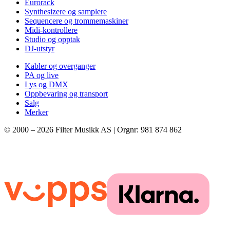
Eurorack
Synthesizere og samplere
Sequencere og trommemaskiner
Midi-kontrollere
Studio og opptak
DJ-utstyr
Kabler og overganger
PA og live
Lys og DMX
Oppbevaring og transport
Salg
Merker
© 2000 –
2026
Filter Musikk AS | Orgnr: 981 874 862