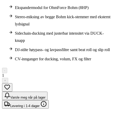
Ekspandermodul for OhmForce Bohm (8HP)
Stereo-miksing av begge Bohm kick-stemmer med eksternt
lydsignal
Sidechain-ducking med justerbar intensitet via DUCK-
knapp
DJ-stilte høypass- og lavpassfiltre samt beat roll og slip roll
CV-innganger for ducking, volum, FX og filter
-
1
+
Varsle meg når på lager
Levering i 1-4 dager