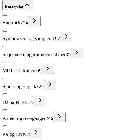
Kategorier
Eurorack
224
Synthesizere og samplere
197
Sequencere og trommemaskiner
35
MIDI-kontrollere
69
Studio og opptak
329
DJ og Hi-Fi
219
Kabler og overganger
246
PA og Live
32