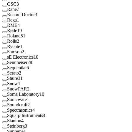
QSC
3
Rane
7
Record Doctor
3
Rega
1
RME
4
Røde
19
Roland
51
Rolls
2
Rycote
1
Samson
2
sE Electronics
10
Sennheiser
28
Sequential
6
Serato
2
Shure
31
Snow
1
SnowPAR
2
Soma Laboratory
10
Sonicware
1
Soundcraft
2
Spectrasonics
4
Squarp Instruments
4
Stanton
4
Steinberg
3
Supreme
1