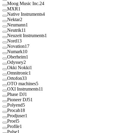
Moog Music Inc.
24
MXR
1
Native Instruments
4
Nektar
2
Neumann
1
Neutrik
11
Neuzeit Instruments
1
Nord
13
Novation
17
Numark
10
Oberheim
1
Odyssey
2
Okki Nokki
1
Omnitronic
1
Ortofon
33
OTO machines
5
OXI Instruments
11
Phase DJ
1
Pioneer DJ
51
Polyend
5
Procab
18
Prodjuser
1
Proel
5
Profile
1
Pulse
1