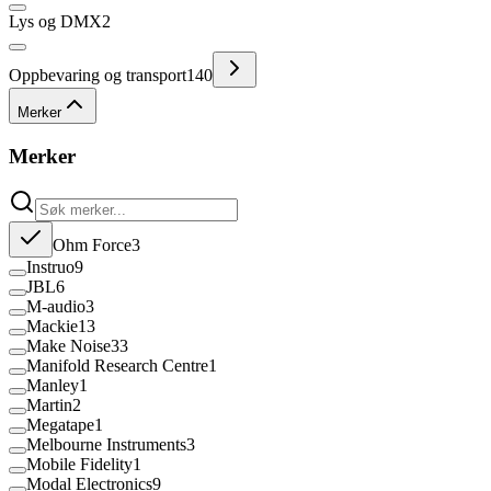
Lys og DMX
2
Oppbevaring og transport
140
Merker
Merker
Ohm Force
3
Instruo
9
JBL
6
M-audio
3
Mackie
13
Make Noise
33
Manifold Research Centre
1
Manley
1
Martin
2
Megatape
1
Melbourne Instruments
3
Mobile Fidelity
1
Modal Electronics
9