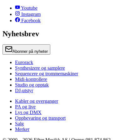
Youtube
Instagram
Facebook
Nyhetsbrev
Abonner på nyheter
Eurorack
Synthesizere og samplere
Sequencere og trommemaskiner
Midi-kontrollere
Studio og opptak
DJ-utstyr
Kabler og overganger
PA og live
Lys og DMX
Oppbevaring og transport
Salg
Merker
© 2000 –
2026
Filter Musikk AS | Orgnr: 981 874 862