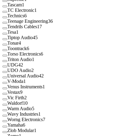
Tascam
1
TC Electronic
1
Technics
6
Teenage Engineering
36
Tendrils Cables
17
Tesa
1
Tiptop Audio
45
Tonar
4
Toontrack
6
Torso Electronics
6
Triton Audio
1
UDG
42
UDO Audio
2
Universal Audio
42
V-Moda
1
Venus Instruments
1
Vestax
9
Vic Firth
2
Waldorf
10
Warm Audio
5
Wavy Industries
1
Worng Electronics
7
Yamaha
6
Zlob Modular
1
Zomo
1