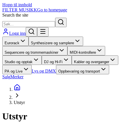
Hopp til innhold
FILTER MUSIKK
Go to homepage
Search the site
Logg inn
Eurorack
Synthesizere og samplere
Sequencere og trommemaskiner
MIDI-kontrollere
Studio og opptak
DJ og Hi-Fi
Kabler og overganger
Lys og DMX
PA og Live
Oppbevaring og transport
Salg
Merker
Utstyr
Utstyr